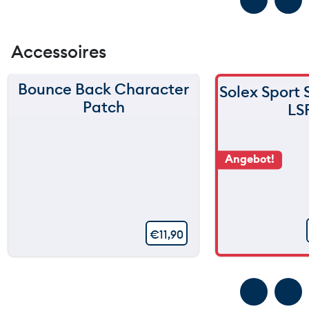
Accessoires
Bounce Back Character
Solex Sport
Patch
LS
Angebot!
€
11,90