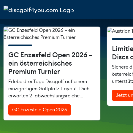
Weiter zum Inhalt
Skip to footer
Cart
Search
Account
Men
Limiti
GC Enzesfeld Open 2026 –
Discs 
ein österreichisches
Sichere d
Premium Turnier
österreic
unterstüt
Erlebe drei Tage Discgolf auf einem
Discgolf.
einzigartigen Golfplatz-Layout. Dich
Jetzt u
erwarten 21 abwechslungsreiche
Bahnen, eine Runde pro Tag, perfekte
GC Enzesfeld Open 2026
Turnierbedingungen und eine
besondere Atmosphäre am GC
Enzesfeld.