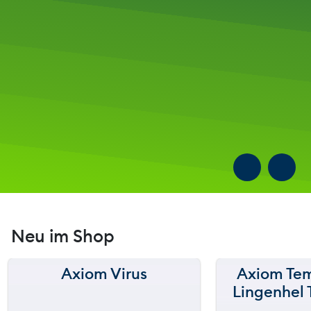
Neu im Shop
Axiom Virus
Axiom Tem
150 m
150 m
Lingenhel 
120 m
120 m