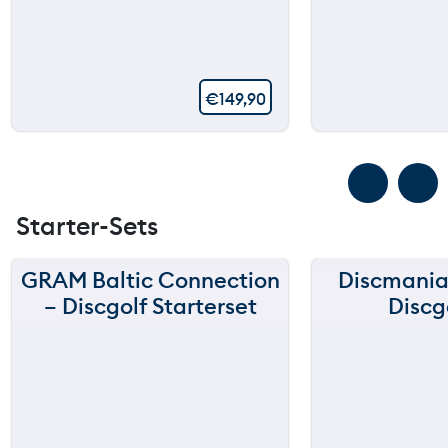
€
149,90
Starter-Sets
GRAM Baltic Connection
Discmania
– Discgolf Starterset
Discg