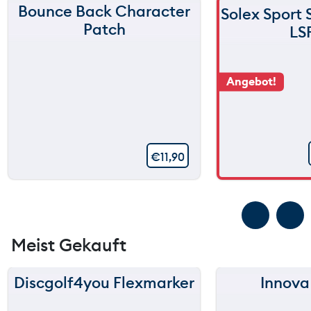
Bounce Back Character
Solex Sport
Patch
LS
Angebot!
€
11,90
Meist Gekauft
Discgolf4you Flexmarker
Innova
150 m